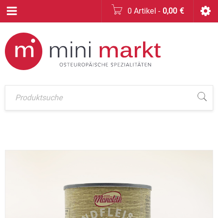
0 Artikel
-
0,00
€