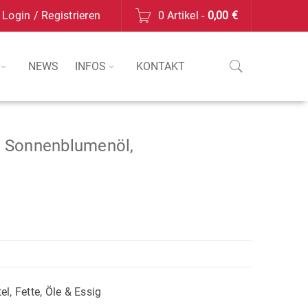
Login
/
Registrieren
0 Artikel
-
0,00
€
NEWS
INFOS
KONTAKT
es Sonnenblumenöl,
el
,
Fette, Öle & Essig