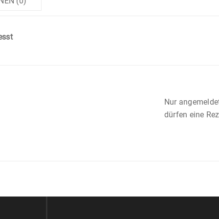
EN (0)
esst
Nur angemeldet
dürfen eine Re